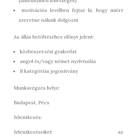
(amennyiben lehetséges)
motivációs levélben fejtse ki, hogy miért
szeretne nálunk dolgozni
Az állás betöltéséhez előnyt jelent:
közbeszerzési gyakorlat
angol és/vagy német nyelvtudás
B kategóriás jogosítvány
Munkavégzés helye:
Budapest, Pécs
Jelentkezés:
Jelentkezéseiket az