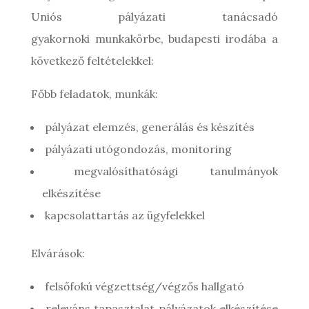
Uniós pályázati tanácsadó
gyakornoki munkakörbe, budapesti irodába a
következő feltételekkel:
Főbb feladatok, munkák:
pályázat elemzés, generálás és készítés
pályázati utógondozás, monitoring
megvalósíthatósági tanulmányok
elkészítése
kapcsolattartás az ügyfelekkel
Elvárások:
felsőfokú végzettség/végzős hallgató
releváns tapasztalat pályázatok elkészítése