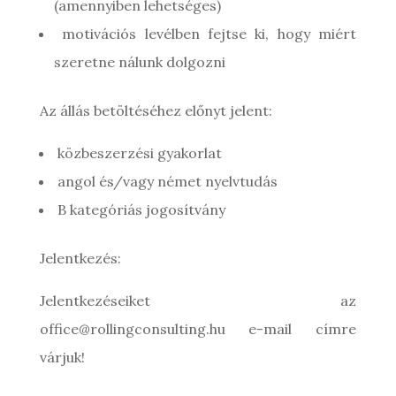
(amennyiben lehetséges)
motivációs levélben fejtse ki, hogy miért
szeretne nálunk dolgozni
Az állás betöltéséhez előnyt jelent:
közbeszerzési gyakorlat
angol és/vagy német nyelvtudás
B kategóriás jogosítvány
Jelentkezés:
Jelentkezéseiket az
office@rollingconsulting.hu e-mail címre
várjuk!