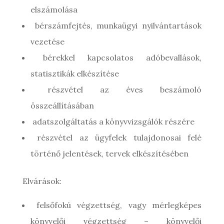
elszámolása
bérszámfejtés, munkaügyi nyilvántartások
vezetése
bérekkel kapcsolatos adóbevallások,
statisztikák elkészítése
részvétel az éves beszámoló
összeállításában
adatszolgáltatás a könyvvizsgálók részére
részvétel az ügyfelek tulajdonosai felé
történő jelentések, tervek elkészítésében
Elvárások:
felsőfokú végzettség, vagy mérlegképes
könyvelői végzettség – könyvelői