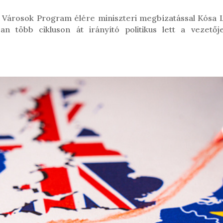
Városok Program élére miniszteri megbízatással Kósa 
n több cikluson át irányító politikus lett a vezet