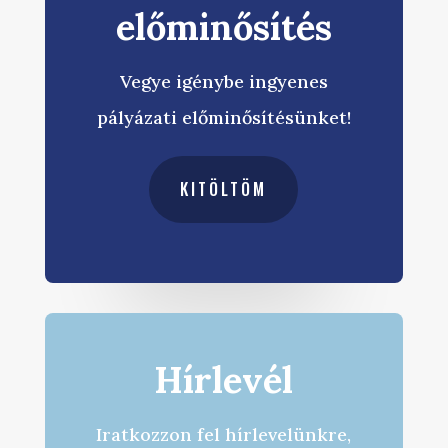
előminősítés
Vegye igénybe ingyenes
pályázati előminősítésünket!
KITÖLTÖM
Hírlevél
Iratkozzon fel hírlevelünkre,