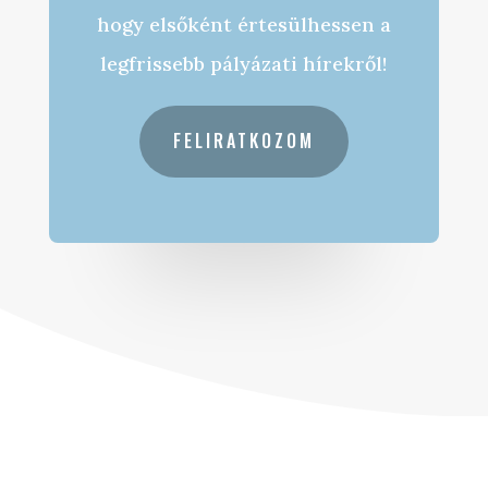
hogy elsőként értesülhessen a
legfrissebb pályázati hírekről!
FELIRATKOZOM